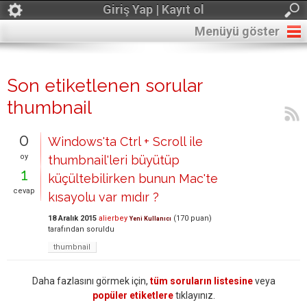
Giriş Yap | Kayıt ol
Menüyü göster
Son etiketlenen sorular
thumbnail
0
Windows'ta Ctrl + Scroll ile
oy
thumbnail'leri büyütüp
1
küçültebilirken bunun Mac'te
cevap
kısayolu var mıdır ?
18 Aralık 2015
alierbey
(
170
puan)
Yeni Kullanıcı
tarafından
soruldu
thumbnail
Daha fazlasını görmek için,
tüm soruların listesine
veya
popüler etiketlere
tıklayınız.