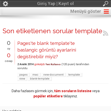
Giriş Yap | Kayıt ol
Menüyü göster
Son etiketlenen sorular template
0
Pages'te blank template'te
oy
baslangic görüntü ayarlarini
0
degistirebilir miyiz?
cevap
2 Aralık 2014
gokalpb
(
120
puan)
tarafından
Yeni Kullanıcı
soruldu
pages
mac
new-document
template
view
blank-template
Daha fazlasını görmek için,
tüm soruların listesine
veya
popüler etiketlere
tıklayınız.