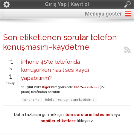
Giriş Yap | Kayıt ol
Menüyü göster
Son etiketlenen sorular telefon-
konuşmasını-kaydetme
+1
iPhone 4S'te telefonda
oy
konuşurken nasıl ses kaydı
1
yapabilirim?
cevap
11 Eylül 2012
Diğer
kategorisinde
Xati
(
220
Yeni Kullanıcı
puan)
tarafından
soruldu
iphone-4s
telefon-konuşmasını-kaydetme
Daha fazlasını görmek için,
tüm soruların listesine
veya
popüler etiketlere
tıklayınız.