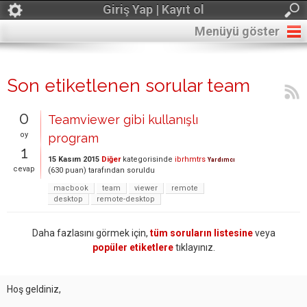
Giriş Yap | Kayıt ol
Menüyü göster
Son etiketlenen sorular team
0
Teamviewer gibi kullanışlı
oy
program
1
15 Kasım 2015
Diğer
kategorisinde
ibrhmtrs
Yardımcı
cevap
(
630
puan)
tarafından
soruldu
macbook
team
viewer
remote
desktop
remote-desktop
Daha fazlasını görmek için,
tüm soruların listesine
veya
popüler etiketlere
tıklayınız.
Hoş geldiniz,