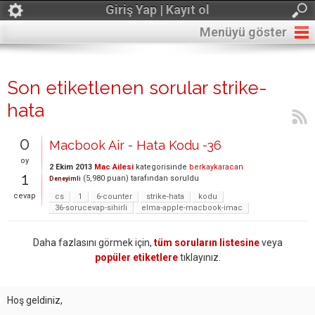
Giriş Yap | Kayıt ol
Menüyü göster
Son etiketlenen sorular strike-
hata
0
Macbook Air - Hata Kodu -36
oy
2 Ekim 2013
Mac Ailesi
kategorisinde
berkaykaracan
1
(
5,980
puan)
tarafından
soruldu
Deneyimli
cevap
cs
1
6-counter
strike-hata
kodu
36-sorucevap-sihirli
elma-apple-macbook-imac
Daha fazlasını görmek için,
tüm soruların listesine
veya
popüler etiketlere
tıklayınız.
Hoş geldiniz,