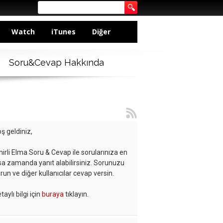
Watch
iTunes
Diğer
Soru&Cevap Hakkında
ş geldiniz,
hirli Elma Soru & Cevap ile sorularınıza en
sa zamanda yanıt alabilirsiniz. Sorunuzu
run ve diğer kullanıcılar cevap versin.
taylı bilgi için
buraya
tıklayın.