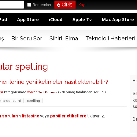
Remember
Kayıt
Pad
App Store
iCloud
Apple Tv
Mac App Store
ış
Bir Soru Sor
Sihirli Elma
Teknoloji Haberleri
lar spelling
Ho
erilerine yeni kelimeler nasıl eklenebilir?
si
kategorisinde
volkan
(
270
puan)
tarafından
soruldu
Yeni Kullanıcı
Si
kı
mla-denetimi
spelling
so
 soruların listesine
veya
popüler etiketlere
tıklayınız.
De