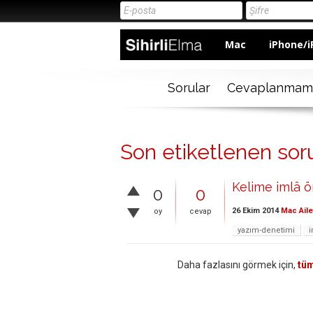
Mac
iPhone/i
Sorular
Cevaplanmam
Son etiketlenen soru
Kelime imlâ ön
0
0
26 Ekim 2014
Mac Aile
oy
cevap
yazım-denetimi
i
Daha fazlasını görmek için,
tüm