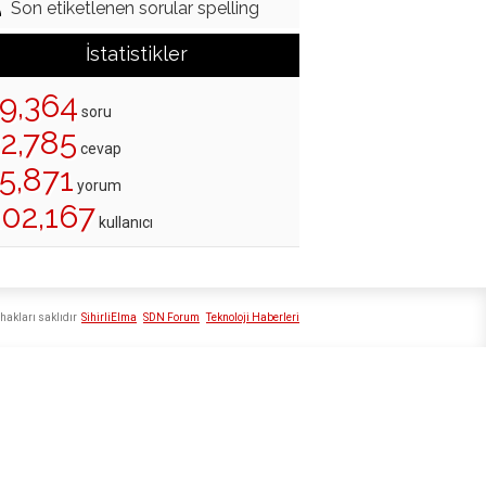
Son etiketlenen sorular spelling
İstatistikler
19,364
soru
22,785
cevap
5,871
yorum
202,167
kullanıcı
hakları saklıdır
SihirliElma
SDN Forum
Teknoloji Haberleri