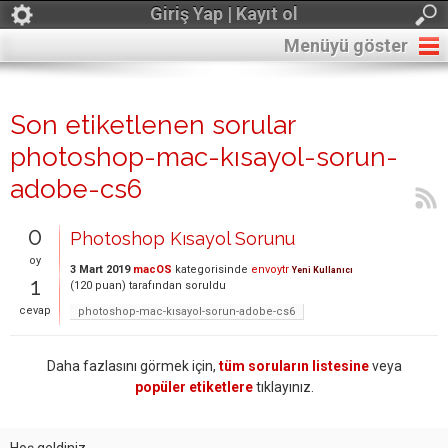
Giriş Yap | Kayıt ol
Menüyü göster
Son etiketlenen sorular
photoshop-mac-kısayol-sorun-
adobe-cs6
0
Photoshop Kısayol Sorunu
oy
3 Mart 2019
macOS
kategorisinde
envoytr
Yeni Kullanıcı
1
(
120
puan)
tarafından
soruldu
cevap
photoshop-mac-kısayol-sorun-adobe-cs6
Daha fazlasını görmek için,
tüm soruların listesine
veya
popüler etiketlere
tıklayınız.