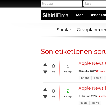
Mac
iPhone/i
Sorular
Cevaplanmam
Son etiketlenen sor
Apple News 
0
1
30 Aralık 2017
iPhone 
oy
cevap
iphone
apple
Apple News ba
0
2
9 Haziran 2015
dr_ers
oy
cevap
apple
news