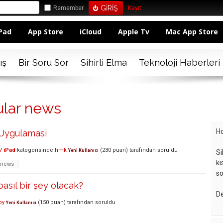
Remember
Kayıt
Pad
App Store
iCloud
Apple Tv
Mac App Store
ış
Bir Soru Sor
Sihirli Elma
Teknoloji Haberleri
ular news
Ho
Uygulamasi
/ iPad
kategorisinde
hmk
(
230
puan)
tarafından
soruldu
Yeni Kullanıcı
Si
kı
news
so
sıl bir şey olacak?
De
oy
(
150
puan)
tarafından
soruldu
Yeni Kullanıcı