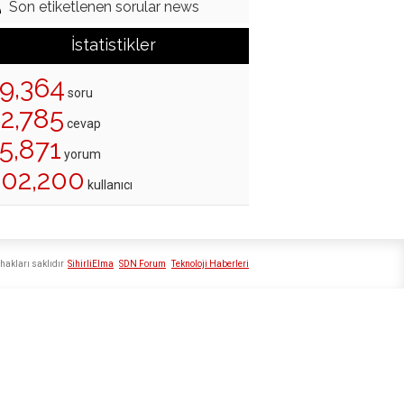
Son etiketlenen sorular news
İstatistikler
19,364
soru
22,785
cevap
5,871
yorum
202,200
kullanıcı
hakları saklıdır
SihirliElma
SDN Forum
Teknoloji Haberleri