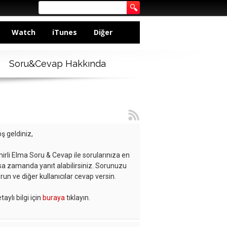
Watch
iTunes
Diğer
Soru&Cevap Hakkında
ş geldiniz,
hirli Elma Soru & Cevap ile sorularınıza en
sa zamanda yanıt alabilirsiniz. Sorunuzu
run ve diğer kullanıcılar cevap versin.
taylı bilgi için
buraya
tıklayın.