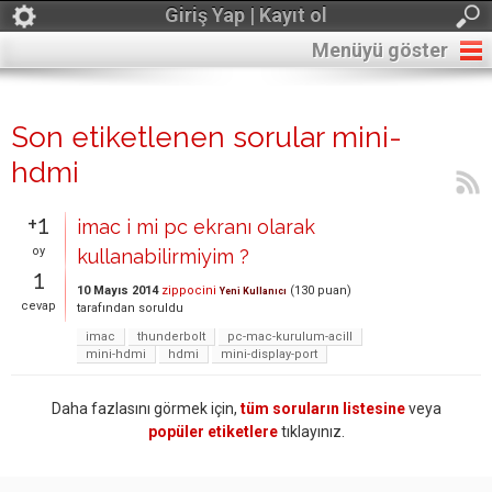
Giriş Yap | Kayıt ol
Menüyü göster
Son etiketlenen sorular mini-
hdmi
+1
imac i mi pc ekranı olarak
oy
kullanabilirmiyim ?
1
10 Mayıs 2014
zippocini
(
130
puan)
Yeni Kullanıcı
cevap
tarafından
soruldu
imac
thunderbolt
pc-mac-kurulum-acill
mini-hdmi
hdmi
mini-display-port
Daha fazlasını görmek için,
tüm soruların listesine
veya
popüler etiketlere
tıklayınız.