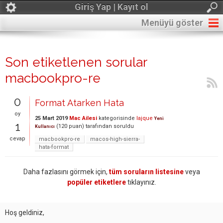
Giriş Yap | Kayıt ol
Menüyü göster
Son etiketlenen sorular
macbookpro-re
0
Format Atarken Hata
oy
25 Mart 2019
Mac Ailesi
kategorisinde
lajque
Yeni
1
(
120
puan)
tarafından
soruldu
Kullanıcı
cevap
macbookpro-re
macos-high-sierra-
hata-format
Daha fazlasını görmek için,
tüm soruların listesine
veya
popüler etiketlere
tıklayınız.
Hoş geldiniz,