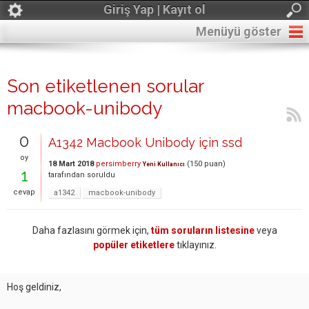
Giriş Yap | Kayıt ol
Menüyü göster
Son etiketlenen sorular
macbook-unibody
0
A1342 Macbook Unibody için ssd
oy
18 Mart 2018
persimberry
(
150
puan)
Yeni Kullanıcı
1
tarafından
soruldu
cevap
a1342
macbook-unibody
Daha fazlasını görmek için,
tüm soruların listesine
veya
popüler etiketlere
tıklayınız.
Hoş geldiniz,