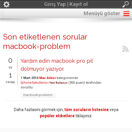
Giriş Yap | Kayıt ol
Menüyü göster
Son etiketlenen sorular
macbook-problem
0
Yardım edin macbook pro pil
oy
dolmuyor yazıyor.
1
1 Mart 2014
Mac Ailesi
kategorisinde
cevap
İphone5skullanici
(
360
puan)
tarafından
Yeni Kullanıcı
soruldu
macbook-problem
Daha fazlasını görmek için,
tüm soruların listesine
veya
popüler etiketlere
tıklayınız.