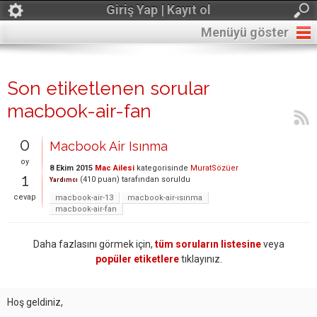
Giriş Yap | Kayıt ol
Menüyü göster
Son etiketlenen sorular
macbook-air-fan
0
Macbook Air Isınma
oy
8 Ekim 2015
Mac Ailesi
kategorisinde
MuratSözüer
1
(
410
puan)
tarafından
soruldu
Yardımcı
cevap
macbook-air-13
macbook-air-ısınma
macbook-air-fan
Daha fazlasını görmek için,
tüm soruların listesine
veya
popüler etiketlere
tıklayınız.
Hoş geldiniz,