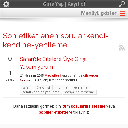
Giriş Yap | Kayıt ol
Menüyü göster
Son etiketlenen sorular kendi-
kendine-yenileme
0
Safari'de Sitelere Üye Girişi
oy
Yapamıyorum
1
21 Haziran 2015
Mac Ailesi
kategorisinde
dilayerdem
cevap
(
560
puan)
tarafından
soruldu
Yardımcı
safari
üye-girişi
indirme
yenileme
kendi-kendine-yenileme
dosya-indirememe
Daha fazlasını görmek için,
tüm soruların listesine
veya
popüler etiketlere
tıklayınız.