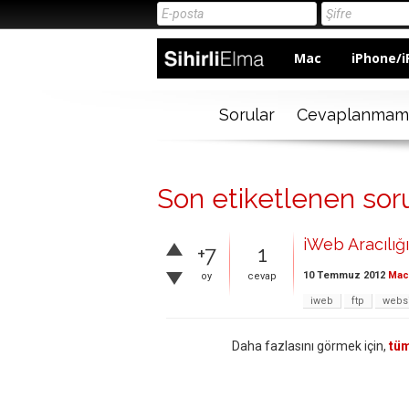
Mac
iPhone/i
Sorular
Cevaplanmam
Son etiketlenen sor
iWeb Aracılığ
+7
1
10 Temmuz 2012
Mac 
oy
cevap
iweb
ftp
webs
Daha fazlasını görmek için,
tüm