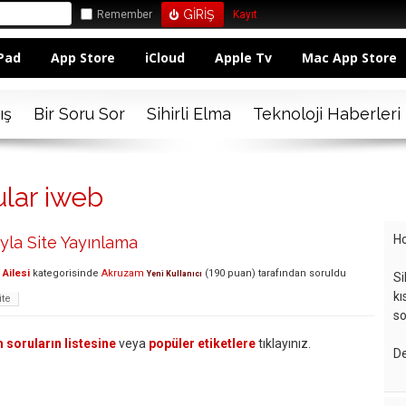
Remember
Kayıt
Pad
App Store
iCloud
Apple Tv
Mac App Store
ış
Bir Soru Sor
Sihirli Elma
Teknoloji Haberleri
ular iweb
Ho
ıyla Site Yayınlama
Ailesi
kategorisinde
Akruzam
(
190
puan)
tarafından
soruldu
Yeni Kullanıcı
Si
kı
ite
so
 soruların listesine
veya
popüler etiketlere
tıklayınız.
De