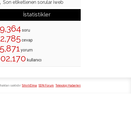
Son etiketlenen sorular iweb
İstatistikler
19,364
soru
22,785
cevap
5,871
yorum
202,170
kullanıcı
hakları saklıdır
SihirliElma
SDN Forum
Teknoloji Haberleri