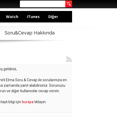
Watch
iTunes
Diğer
Soru&Cevap Hakkında
ş geldiniz,
hirli Elma Soru & Cevap ile sorularınıza en
sa zamanda yanıt alabilirsiniz. Sorunuzu
run ve diğer kullanıcılar cevap versin.
taylı bilgi için
buraya
tıklayın.