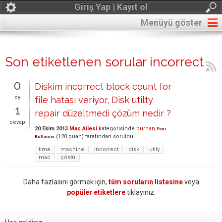
Giriş Yap | Kayıt ol
Menüyü göster
Son etiketlenen sorular incorrect
0
Diskim incorrect block count for
oy
file hatası veriyor, Disk utilty
1
repair düzeltmedi çözüm nedir ?
cevap
20 Ekim 2013
Mac Ailesi
kategorisinde
burhan
Yeni
(
120
puan)
tarafından
soruldu
Kullanıcı
time
machine
incorrect
disk
utily
mac
çöktü
Daha fazlasını görmek için,
tüm soruların listesine
veya
popüler etiketlere
tıklayınız.