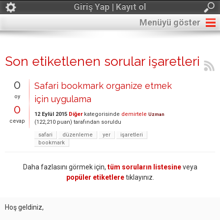
Giriş Yap | Kayıt ol
Menüyü göster
Son etiketlenen sorular işaretleri
0
Safari bookmark organize etmek
oy
için uygulama
0
12 Eylül 2015
Diğer
kategorisinde
demirtele
Uzman
cevap
(
122,210
puan)
tarafından
soruldu
safari
düzenleme
yer
işaretleri
bookmark
Daha fazlasını görmek için,
tüm soruların listesine
veya
popüler etiketlere
tıklayınız.
Hoş geldiniz,