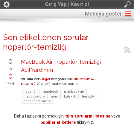
Giriş Yap | Kayıt ol
Menüyü göster
Son etiketlenen sorular
hoparlör-temizliği
0
MacBook Air Hoparlör Temizliği
oy
Acil Yardımm
0
28 Ekim 2019
Diğer
kategorisinde
utkutopuz
Yeni
cevap
(
120
puan)
tarafından
soruldu
Kullanıcı
hoparlör
macbook
macbook-air
macbook-pro
mac
kulaklık
temizlik
hoparlör-temizliği
Daha fazlasını görmek için,
tüm soruların listesine
veya
popüler etiketlere
tıklayınız.