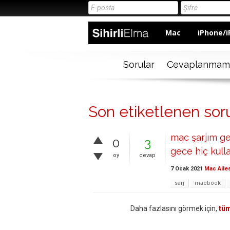
Mac
iPhone/i
Sorular
Cevaplanmam
Son etiketlenen sor
mac şarjım ge
0
3
gece hiç kul
oy
cevap
7 Ocak 2021
Mac Aile
sarj
macbook
Daha fazlasını görmek için,
tüm