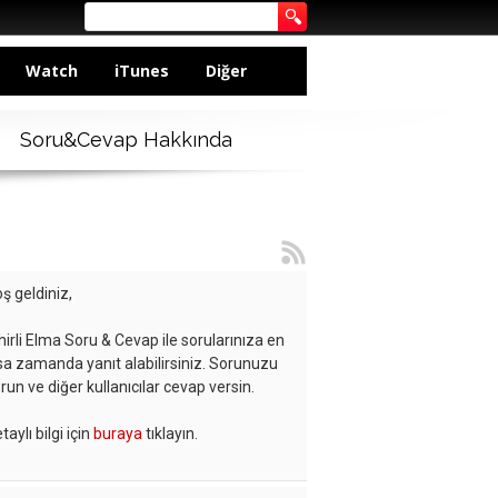
Watch
iTunes
Diğer
Soru&Cevap Hakkında
ş geldiniz,
hirli Elma Soru & Cevap ile sorularınıza en
sa zamanda yanıt alabilirsiniz. Sorunuzu
run ve diğer kullanıcılar cevap versin.
taylı bilgi için
buraya
tıklayın.