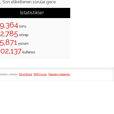
Son etiketlenen sorular gece
İstatistikler
19,364
soru
22,785
cevap
5,871
yorum
202,137
kullanıcı
hakları saklıdır
SihirliElma
SDN Forum
Teknoloji Haberleri