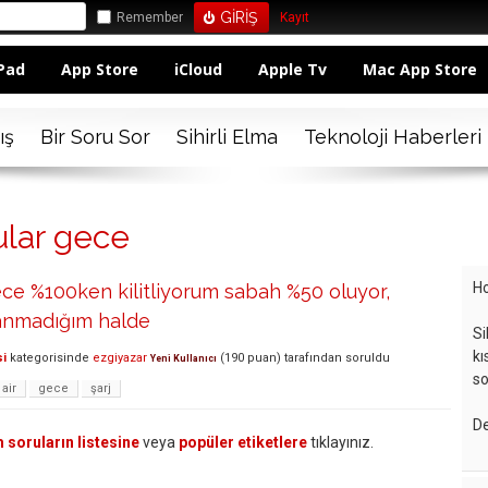
Remember
Kayıt
Pad
App Store
iCloud
Apple Tv
Mac App Store
ış
Bir Soru Sor
Sihirli Elma
Teknoloji Haberleri
ular gece
Ho
ce %100ken kilitliyorum sabah %50 oluyor,
lanmadığım halde
Si
kı
si
kategorisinde
ezgiyazar
(
190
puan)
tarafından
soruldu
Yeni Kullanıcı
so
air
gece
şarj
De
 soruların listesine
veya
popüler etiketlere
tıklayınız.