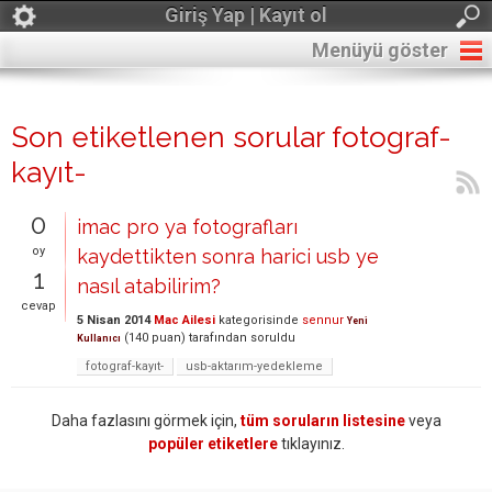
Giriş Yap | Kayıt ol
Menüyü göster
Son etiketlenen sorular fotograf-
kayıt-
0
imac pro ya fotografları
oy
kaydettikten sonra harici usb ye
1
nasıl atabilirim?
cevap
5 Nisan 2014
Mac Ailesi
kategorisinde
sennur
Yeni
(
140
puan)
tarafından
soruldu
Kullanıcı
fotograf-kayıt-
usb-aktarım-yedekleme
Daha fazlasını görmek için,
tüm soruların listesine
veya
popüler etiketlere
tıklayınız.