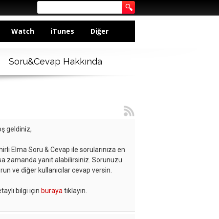
Watch
iTunes
Diğer
Soru&Cevap Hakkında
ş geldiniz,
hirli Elma Soru & Cevap ile sorularınıza en
sa zamanda yanıt alabilirsiniz. Sorunuzu
run ve diğer kullanıcılar cevap versin.
taylı bilgi için
buraya
tıklayın.