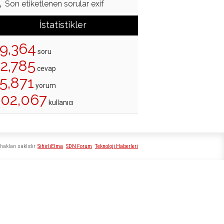
Son etiketlenen sorular exif
İstatistikler
19,364
soru
22,785
cevap
5,871
yorum
202,067
kullanıcı
hakları saklıdır
SihirliElma
SDN Forum
Teknoloji Haberleri