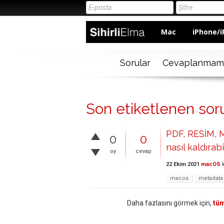
Mac
iPhone/i
Sorular
Cevaplanmam
Son etiketlenen soru
PDF, RESİM, M
0
0
nasıl kaldırabi
oy
cevap
22 Ekim 2021
macOS
k
macos
metadata
Daha fazlasını görmek için,
tüm