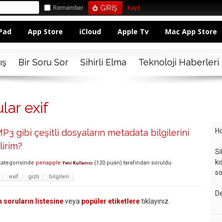
Remember
Kayıt
Pad
App Store
iCloud
Apple Tv
Mac App Store
ış
Bir Soru Sor
Sihirli Elma
Teknoloji Haberleri
lar exif
Ho
P3 gibi çeşitli dosyaların metadata bilgilerini
lirim?
Si
kı
ategorisinde
penapple
(
120
puan)
tarafından
soruldu
Yeni Kullanıcı
so
exif
gizli
bilgileri
De
 soruların listesine
veya
popüler etiketlere
tıklayınız.