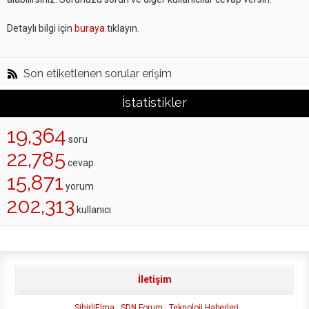
Detaylı bilgi için
buraya
tıklayın.
Son etiketlenen sorular erişim
İstatistikler
19,364
soru
22,785
cevap
15,871
yorum
202,313
kullanıcı
İletişim
SihirliElma
SDN Forum
Teknoloji Haberleri