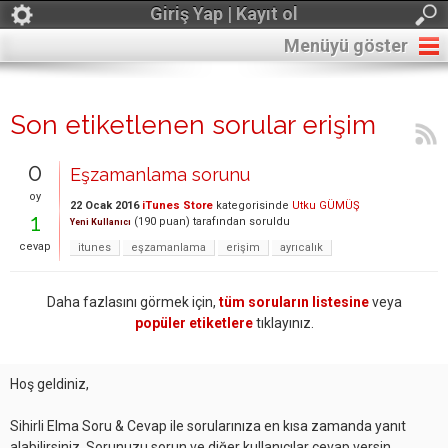
Giriş Yap | Kayıt ol
Menüyü göster
Son etiketlenen sorular erişim
0
Eşzamanlama sorunu
oy
22 Ocak 2016
iTunes Store
kategorisinde
Utku GÜMÜŞ
1
(
190
puan)
tarafından
soruldu
Yeni Kullanıcı
cevap
itunes
eşzamanlama
erişim
ayrıcalık
Daha fazlasını görmek için,
tüm soruların listesine
veya
popüler etiketlere
tıklayınız.
Hoş geldiniz,
Sihirli Elma Soru & Cevap ile sorularınıza en kısa zamanda yanıt
alabilirsiniz. Sorunuzu sorun ve diğer kullanıcılar cevap versin.