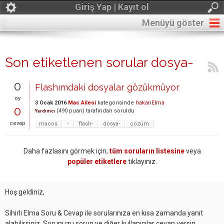
Giriş Yap | Kayıt ol
Menüyü göster
Son etiketlenen sorular dosya-
0
Flashımdaki dosyalar gözükmüyor
oy
3 Ocak 2016
Mac Ailesi
kategorisinde
hakanElma
0
(
490
puan)
tarafından
soruldu
Yardımcı
cevap
macos
-
flash-
dosya-
çözüm
Daha fazlasını görmek için,
tüm soruların listesine
veya
popüler etiketlere
tıklayınız.
Hoş geldiniz,
Sihirli Elma Soru & Cevap ile sorularınıza en kısa zamanda yanıt
alabilirsiniz. Sorunuzu sorun ve diğer kullanıcılar cevap versin.