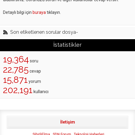
Detaylı bilgi için
buraya
tıklayın.
Son etiketlenen sorular dosya-
İstatistikler
19,364
soru
22,785
cevap
15,871
yorum
202,191
kullanıcı
İletişim
SihirliElma
SDN Forum
Teknoloji Haberleri