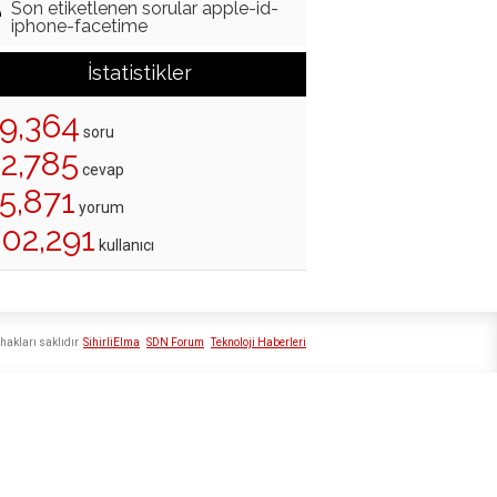
Son etiketlenen sorular apple-id-
iphone-facetime
İstatistikler
19,364
soru
22,785
cevap
5,871
yorum
202,291
kullanıcı
hakları saklıdır
SihirliElma
SDN Forum
Teknoloji Haberleri