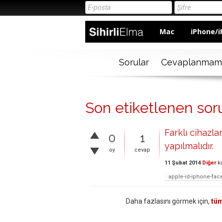
Mac
iPhone/i
Sorular
Cevaplanmam
Son etiketlenen sor
Farklı cihazl
0
1
yapılmalıdır.
oy
cevap
11 Şubat 2014
Diğer
ka
apple-id-iphone-fac
Daha fazlasını görmek için,
tüm