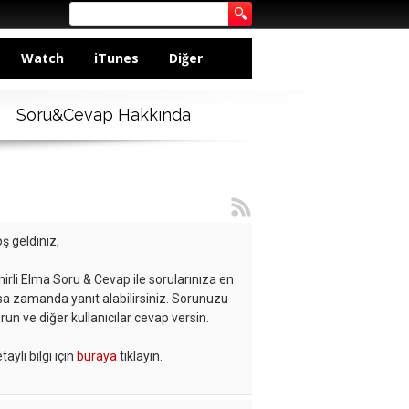
Watch
iTunes
Diğer
Soru&Cevap Hakkında
ş geldiniz,
hirli Elma Soru & Cevap ile sorularınıza en
sa zamanda yanıt alabilirsiniz. Sorunuzu
run ve diğer kullanıcılar cevap versin.
taylı bilgi için
buraya
tıklayın.