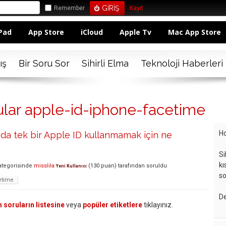
Remember
Kayıt
Pad
App Store
iCloud
Apple Tv
Mac App Store
ış
Bir Soru Sor
Sihirli Elma
Teknoloji Haberleri
ular apple-id-iphone-facetime
Ho
arda tek bir Apple ID kullanmamak için ne
Si
kı
tegorisinde
misslila
(
130
puan)
tarafından
soruldu
Yeni Kullanıcı
so
etime
De
 soruların listesine
veya
popüler etiketlere
tıklayınız.