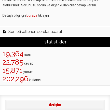
Sihirli Elma Soru & Cevap ile sorularınıza en kısa zamanda yanıt
alabilirsiniz. Sorunuzu sorun ve diğer kullanıcılar cevap versin.
Detaylı bilgi için
buraya
tıklayın.
Son etiketlenen sorular aparat
İstatistikler
19,364
soru
22,785
cevap
15,871
yorum
202,296
kullanıcı
İletişim