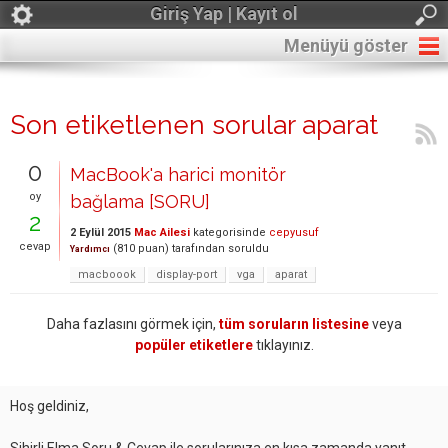
Giriş Yap | Kayıt ol
Menüyü göster
Son etiketlenen sorular aparat
0
MacBook'a harici monitör
oy
bağlama [SORU]
2
2 Eylül 2015
Mac Ailesi
kategorisinde
cepyusuf
cevap
(
810
puan)
tarafından
soruldu
Yardımcı
macboook
display-port
vga
aparat
Daha fazlasını görmek için,
tüm soruların listesine
veya
popüler etiketlere
tıklayınız.
Hoş geldiniz,