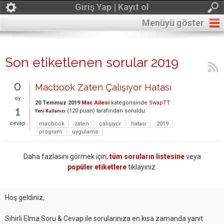
Giriş Yap | Kayıt ol
Menüyü göster
Son etiketlenen sorular 2019
0
Macbook Zaten Çalışıyor Hatası
oy
20 Temmuz 2019
Mac Ailesi
kategorisinde
SwapTT
1
(
120
puan)
tarafından
soruldu
Yeni Kullanıcı
cevap
macbook
zaten
çalışıyor
hatası
2019
program
uygulama
Daha fazlasını görmek için,
tüm soruların listesine
veya
popüler etiketlere
tıklayınız.
Hoş geldiniz,
Sihirli Elma Soru & Cevap ile sorularınıza en kısa zamanda yanıt