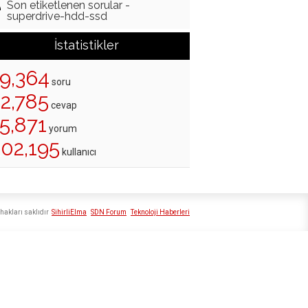
Son etiketlenen sorular -
superdrive-hdd-ssd
İstatistikler
19,364
soru
22,785
cevap
5,871
yorum
202,195
kullanıcı
hakları saklıdır
SihirliElma
SDN Forum
Teknoloji Haberleri