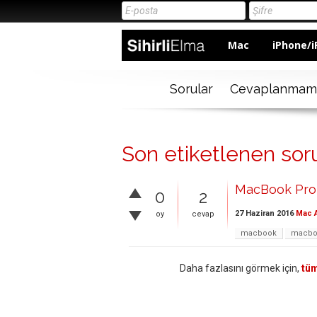
Mac
iPhone/i
Sorular
Cevaplanmam
Son etiketlenen sor
MacBook Pro 
0
2
27 Haziran 2016
Mac A
oy
cevap
macbook
macbo
Daha fazlasını görmek için,
tüm