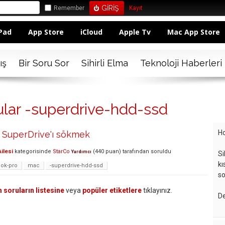
Remember
Kayıt
Pad
App Store
iCloud
Apple Tv
Mac App Store
ış
Bir Soru Sor
Sihirli Elma
Teknoloji Haberleri
ular -superdrive-hdd-ssd
Ho
SuperDrive'ı sökmek
ilesi
kategorisinde
StarCo
(
440
puan)
tarafından
soruldu
Yardımcı
Si
kı
ok-pro
mac
-superdrive-hdd-ssd
so
 soruların listesine
veya
popüler etiketlere
tıklayınız.
De