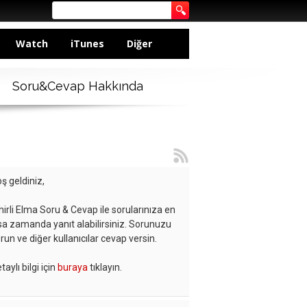
Watch
iTunes
Diğer
Soru&Cevap Hakkında
ş geldiniz,
hirli Elma Soru & Cevap ile sorularınıza en
sa zamanda yanıt alabilirsiniz. Sorunuzu
run ve diğer kullanıcılar cevap versin.
taylı bilgi için
buraya
tıklayın.