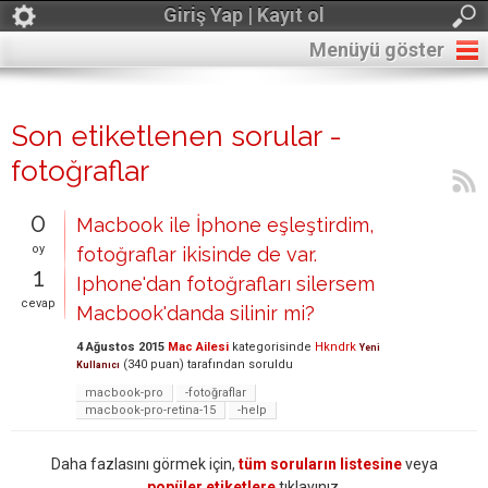
Giriş Yap | Kayıt ol
Menüyü göster
Son etiketlenen sorular -
fotoğraflar
0
Macbook ile İphone eşleştirdim,
oy
fotoğraflar ikisinde de var.
1
Iphone'dan fotoğrafları silersem
cevap
Macbook'danda silinir mi?
4 Ağustos 2015
Mac Ailesi
kategorisinde
Hkndrk
Yeni
(
340
puan)
tarafından
soruldu
Kullanıcı
macbook-pro
-fotoğraflar
macbook-pro-retina-15
-help
Daha fazlasını görmek için,
tüm soruların listesine
veya
popüler etiketlere
tıklayınız.