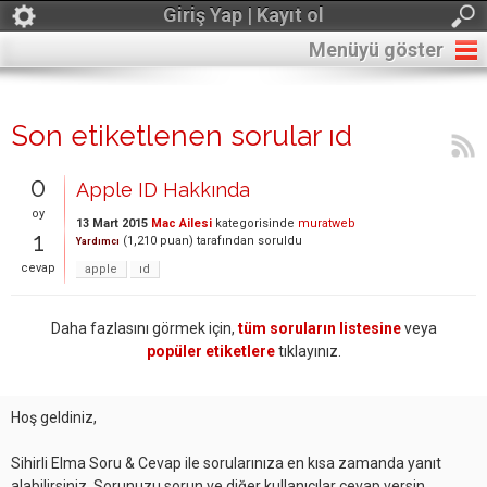
Giriş Yap | Kayıt ol
Menüyü göster
Son etiketlenen sorular ıd
0
Apple ID Hakkında
oy
13 Mart 2015
Mac Ailesi
kategorisinde
muratweb
1
(
1,210
puan)
tarafından
soruldu
Yardımcı
cevap
apple
ıd
Daha fazlasını görmek için,
tüm soruların listesine
veya
popüler etiketlere
tıklayınız.
Hoş geldiniz,
Sihirli Elma Soru & Cevap ile sorularınıza en kısa zamanda yanıt
alabilirsiniz. Sorunuzu sorun ve diğer kullanıcılar cevap versin.