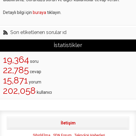
Detaylı bilgi için
buraya
tıklayın.
Son etiketlenen sorular ıd
İstatistikler
19,364
soru
22,785
cevap
15,871
yorum
202,058
kullanıcı
İletişim
SihirliElma
SDN Forum
Teknoloji Haberleri