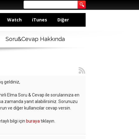
Watch
iTunes
Diğer
Soru&Cevap Hakkında
ş geldiniz,
hirli Elma Soru & Cevap ile sorularınıza en
sa zamanda yanıt alabilirsiniz. Sorunuzu
run ve diğer kullanıcılar cevap versin.
taylı bilgi için
buraya
tıklayın.