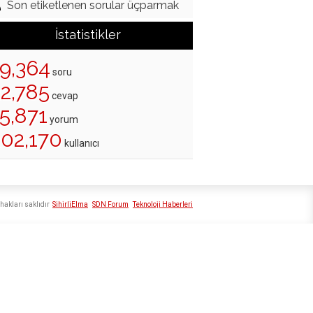
Son etiketlenen sorular üçparmak
İstatistikler
19,364
soru
22,785
cevap
5,871
yorum
202,170
kullanıcı
hakları saklıdır
SihirliElma
SDN Forum
Teknoloji Haberleri