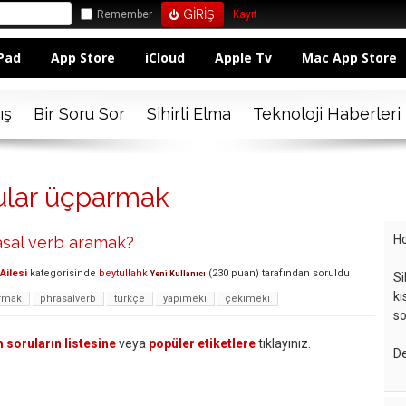
Remember
Kayıt
Pad
App Store
iCloud
Apple Tv
Mac App Store
ış
Bir Soru Sor
Sihirli Elma
Teknoloji Haberleri
ular üçparmak
Ho
asal verb aramak?
Ailesi
kategorisinde
beytullahk
(
230
puan)
tarafından
soruldu
Yeni Kullanıcı
Si
kı
rmak
phrasalverb
türkçe
yapımeki
çekimeki
so
 soruların listesine
veya
popüler etiketlere
tıklayınız.
De