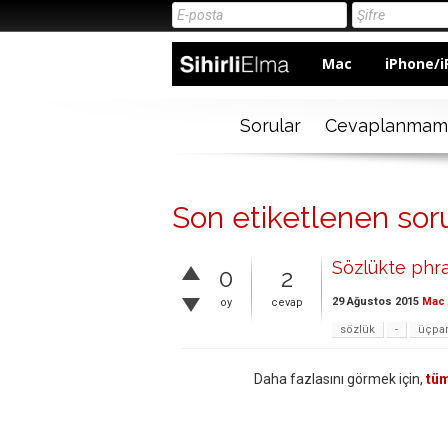
Mac
iPhone/i
Sorular
Cevaplanmam
Son etiketlenen sor
Sözlükte phr
0
2
29 Ağustos 2015
Mac 
oy
cevap
sözlük
-
üçpa
Daha fazlasını görmek için,
tüm