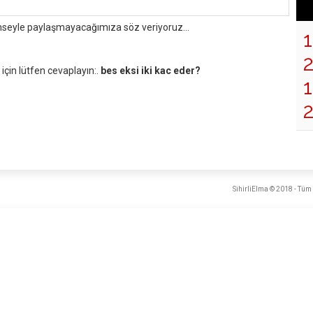
mseyle paylaşmayacağımıza söz veriyoruz...
çin lütfen cevaplayın:.
bes eksi iki kac eder?
1
SihirliElma © 2018 - Tüm 