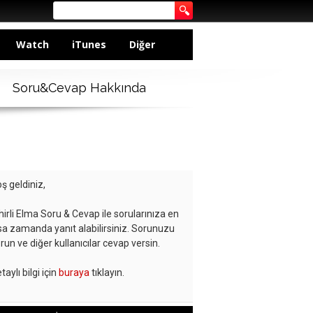
Watch
iTunes
Diğer
Soru&Cevap Hakkında
ş geldiniz,
hirli Elma Soru & Cevap ile sorularınıza en
sa zamanda yanıt alabilirsiniz. Sorunuzu
run ve diğer kullanıcılar cevap versin.
taylı bilgi için
buraya
tıklayın.