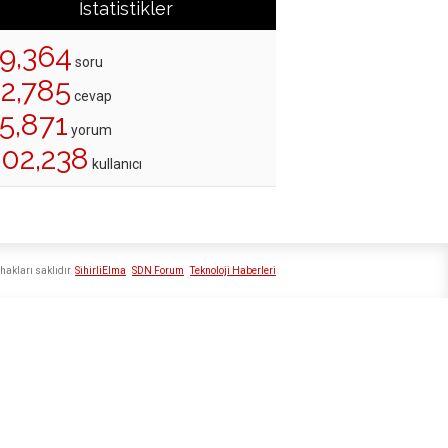
İstatistikler
19,364
soru
22,785
cevap
5,871
yorum
202,238
kullanıcı
hakları saklıdır
SihirliElma
SDN Forum
Teknoloji Haberleri