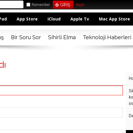
Remember
Kayıt
Pad
App Store
iCloud
Apple Tv
Mac App Store
ış
Bir Soru Sor
Sihirli Elma
Teknoloji Haberleri
dı
Ho
Si
kı
so
De