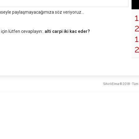
mseyle paylaşmayacağımıza söz veriyoruz...
çin lütfen cevaplayın:.
alti carpi iki kac eder?
1
SihirliElma © 2018 - Tüm 