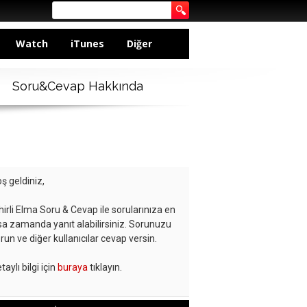
Watch
iTunes
Diğer
Soru&Cevap Hakkında
ş geldiniz,
hirli Elma Soru & Cevap ile sorularınıza en
sa zamanda yanıt alabilirsiniz. Sorunuzu
run ve diğer kullanıcılar cevap versin.
taylı bilgi için
buraya
tıklayın.