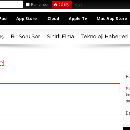
Remember
Kayıt
Pad
App Store
iCloud
Apple Tv
Mac App Store
ış
Bir Soru Sor
Sihirli Elma
Teknoloji Haberleri
dı
Ho
Si
kı
so
De