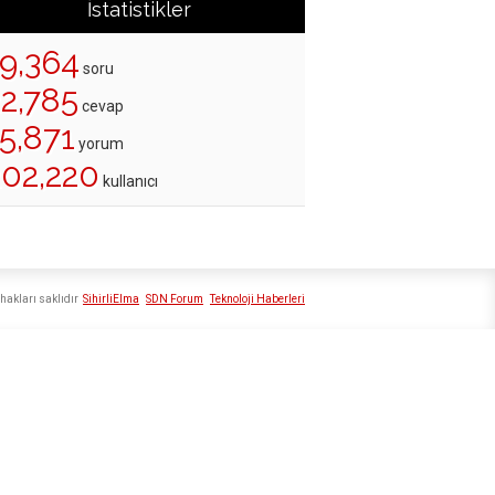
İstatistikler
19,364
soru
22,785
cevap
5,871
yorum
202,220
kullanıcı
hakları saklıdır
SihirliElma
SDN Forum
Teknoloji Haberleri