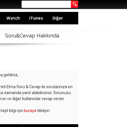
Watch
iTunes
Diğer
Soru&Cevap Hakkında
ş geldiniz,
hirli Elma Soru & Cevap ile sorularınıza en
sa zamanda yanıt alabilirsiniz. Sorunuzu
run ve diğer kullanıcılar cevap versin.
taylı bilgi için
buraya
tıklayın.