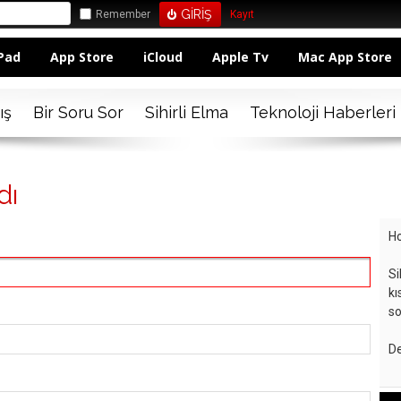
Remember
Kayıt
Pad
App Store
iCloud
Apple Tv
Mac App Store
ış
Bir Soru Sor
Sihirli Elma
Teknoloji Haberleri
dı
Ho
Si
kı
so
De