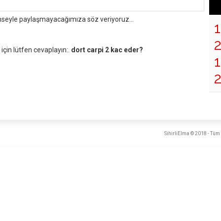
mseyle paylaşmayacağımıza söz veriyoruz...
çin lütfen cevaplayın:.
dort carpi 2 kac eder?
1
SihirliElma © 2018 - Tüm 