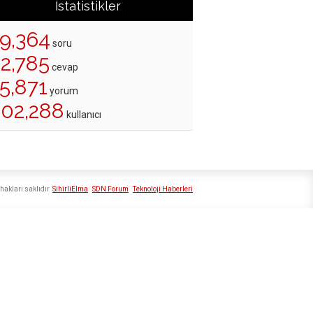
İstatistikler
19,364
soru
22,785
cevap
5,871
yorum
202,288
kullanıcı
hakları saklıdır
SihirliElma
SDN Forum
Teknoloji Haberleri