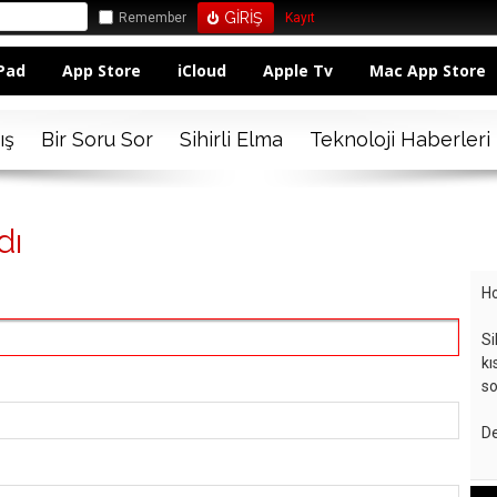
Remember
Kayıt
Pad
App Store
iCloud
Apple Tv
Mac App Store
ış
Bir Soru Sor
Sihirli Elma
Teknoloji Haberleri
dı
Ho
Si
kı
so
De