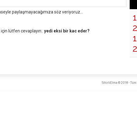
mseyle paylaşmayacağımıza söz veriyoruz...
çin lütfen cevaplayın:.
yedi eksi bir kac eder?
1
SihirliElma © 2018 - Tüm 