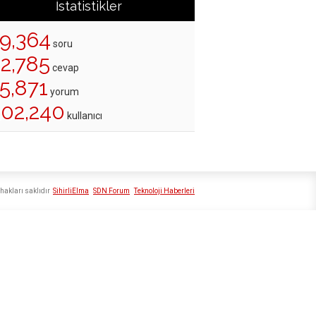
İstatistikler
19,364
soru
22,785
cevap
5,871
yorum
202,240
kullanıcı
hakları saklıdır
SihirliElma
SDN Forum
Teknoloji Haberleri