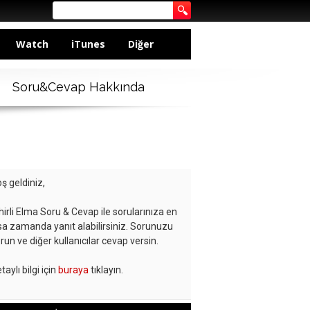
Watch
iTunes
Diğer
Soru&Cevap Hakkında
ş geldiniz,
hirli Elma Soru & Cevap ile sorularınıza en
sa zamanda yanıt alabilirsiniz. Sorunuzu
run ve diğer kullanıcılar cevap versin.
taylı bilgi için
buraya
tıklayın.