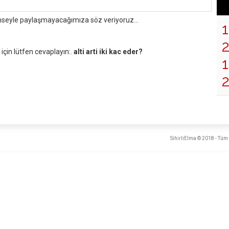
mseyle paylaşmayacağımıza söz veriyoruz...
çin lütfen cevaplayın:.
alti arti iki kac eder?
1
SihirliElma © 2018 - Tüm 