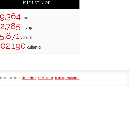
İstatistikler
19,364
soru
22,785
cevap
5,871
yorum
202,190
kullanıcı
hakları saklıdır
SihirliElma
SDN Forum
Teknoloji Haberleri