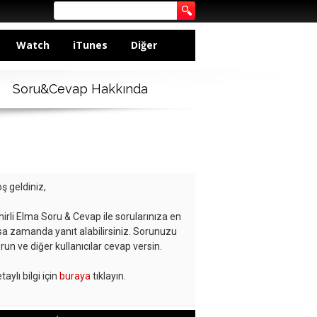
Watch
iTunes
Diğer
Soru&Cevap Hakkında
ş geldiniz,
hirli Elma Soru & Cevap ile sorularınıza en
sa zamanda yanıt alabilirsiniz. Sorunuzu
run ve diğer kullanıcılar cevap versin.
taylı bilgi için
buraya
tıklayın.