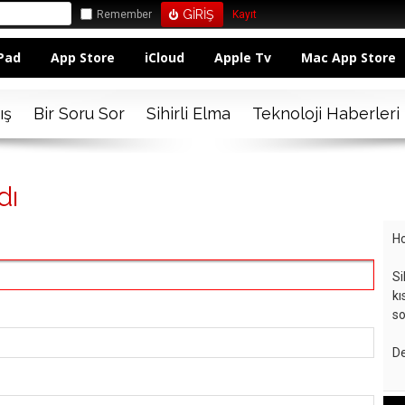
Remember
Kayıt
Pad
App Store
iCloud
Apple Tv
Mac App Store
ış
Bir Soru Sor
Sihirli Elma
Teknoloji Haberleri
dı
Ho
Si
kı
so
De