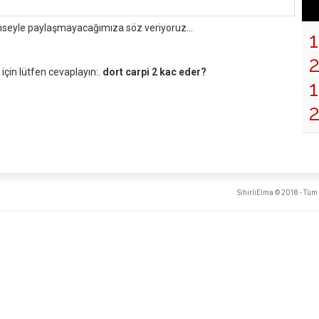
mseyle paylaşmayacağımıza söz veriyoruz...
çin lütfen cevaplayın:.
dort carpi 2 kac eder?
1
SihirliElma © 2018 - Tüm 