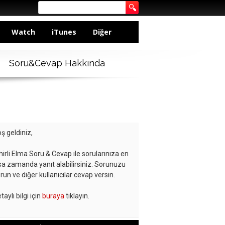
Watch
iTunes
Diğer
Soru&Cevap Hakkında
ş geldiniz,
hirli Elma Soru & Cevap ile sorularınıza en
sa zamanda yanıt alabilirsiniz. Sorunuzu
run ve diğer kullanıcılar cevap versin.
taylı bilgi için
buraya
tıklayın.