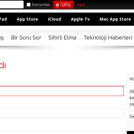
Remember
Kayıt
Pad
App Store
iCloud
Apple Tv
Mac App Store
ış
Bir Soru Sor
Sihirli Elma
Teknoloji Haberleri
dı
Ho
Si
kı
so
De