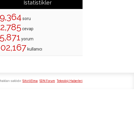
İstatistikler
19,364
soru
22,785
cevap
5,871
yorum
202,167
kullanıcı
hakları saklıdır
SihirliElma
SDN Forum
Teknoloji Haberleri