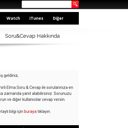
Watch
iTunes
Diğer
Soru&Cevap Hakkında
ş geldiniz,
hirli Elma Soru & Cevap ile sorularınıza en
sa zamanda yanıt alabilirsiniz. Sorunuzu
run ve diğer kullanıcılar cevap versin.
taylı bilgi için
buraya
tıklayın.