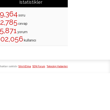
İstatistikler
19,364
soru
22,785
cevap
5,871
yorum
202,056
kullanıcı
hakları saklıdır
SihirliElma
SDN Forum
Teknoloji Haberleri