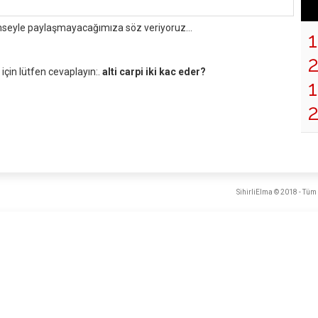
mseyle paylaşmayacağımıza söz veriyoruz...
çin lütfen cevaplayın:.
alti carpi iki kac eder?
1
SihirliElma © 2018 - Tüm 