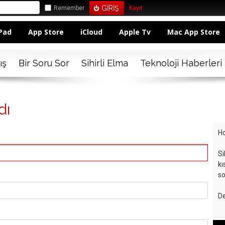
Remember
Kayıt
Pad
App Store
iCloud
Apple Tv
Mac App Store
ış
Bir Soru Sor
Sihirli Elma
Teknoloji Haberleri
dı
Ho
Si
kı
so
De