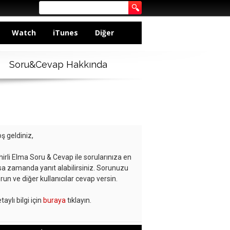
Watch
iTunes
Diğer
Soru&Cevap Hakkında
ş geldiniz,
hirli Elma Soru & Cevap ile sorularınıza en
sa zamanda yanıt alabilirsiniz. Sorunuzu
run ve diğer kullanıcılar cevap versin.
taylı bilgi için
buraya
tıklayın.