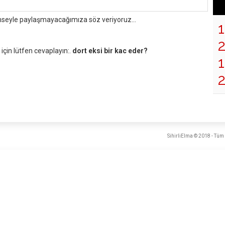
mseyle paylaşmayacağımıza söz veriyoruz...
çin lütfen cevaplayın:.
dort eksi bir kac eder?
1
SihirliElma © 2018 - Tüm 