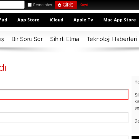
Remember
Kayıt
Pad
App Store
iCloud
Apple Tv
Mac App Store
ış
Bir Soru Sor
Sihirli Elma
Teknoloji Haberleri
dı
Ho
Si
kı
so
De