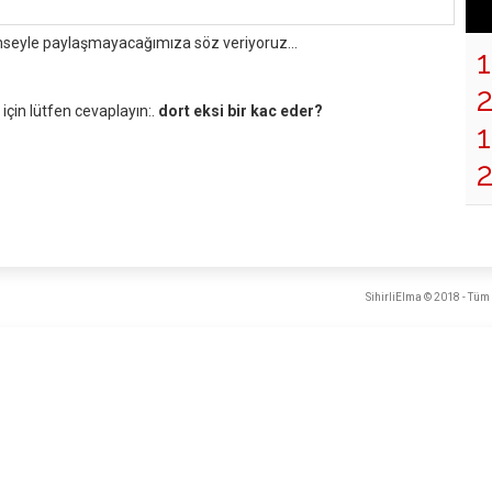
mseyle paylaşmayacağımıza söz veriyoruz...
çin lütfen cevaplayın:.
dort eksi bir kac eder?
1
SihirliElma © 2018 - Tüm 