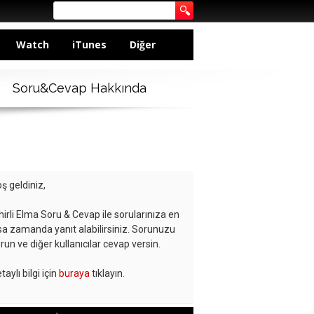
Watch
iTunes
Diğer
Soru&Cevap Hakkında
ş geldiniz,
hirli Elma Soru & Cevap ile sorularınıza en
sa zamanda yanıt alabilirsiniz. Sorunuzu
run ve diğer kullanıcılar cevap versin.
taylı bilgi için
buraya
tıklayın.