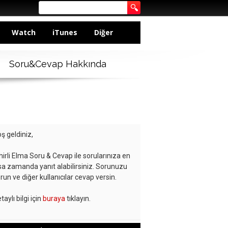
Watch
iTunes
Diğer
Soru&Cevap Hakkında
ş geldiniz,
hirli Elma Soru & Cevap ile sorularınıza en
sa zamanda yanıt alabilirsiniz. Sorunuzu
run ve diğer kullanıcılar cevap versin.
taylı bilgi için
buraya
tıklayın.