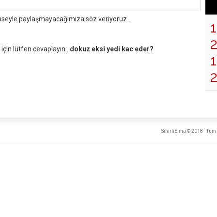
mseyle paylaşmayacağımıza söz veriyoruz...
çin lütfen cevaplayın:.
dokuz eksi yedi kac eder?
1
SihirliElma © 2018 - Tüm 