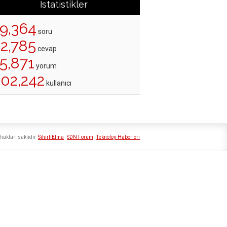
İstatistikler
19,364
soru
22,785
cevap
5,871
yorum
202,242
kullanıcı
hakları saklıdır
SihirliElma
SDN Forum
Teknoloji Haberleri