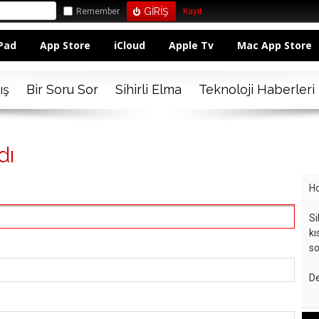
Remember
Kayıt
Pad
App Store
iCloud
Apple Tv
Mac App Store
ış
Bir Soru Sor
Sihirli Elma
Teknoloji Haberleri
dı
Ho
Si
kı
so
De