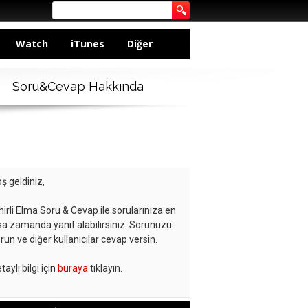
Watch
iTunes
Diğer
Soru&Cevap Hakkında
ş geldiniz,
hirli Elma Soru & Cevap ile sorularınıza en
sa zamanda yanıt alabilirsiniz. Sorunuzu
run ve diğer kullanıcılar cevap versin.
taylı bilgi için
buraya
tıklayın.