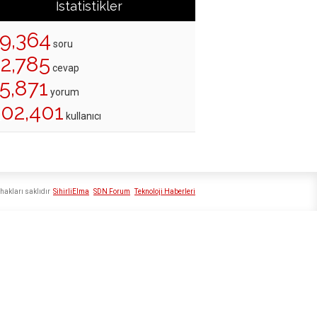
İstatistikler
19,364
soru
22,785
cevap
5,871
yorum
202,401
kullanıcı
hakları saklıdır
SihirliElma
SDN Forum
Teknoloji Haberleri