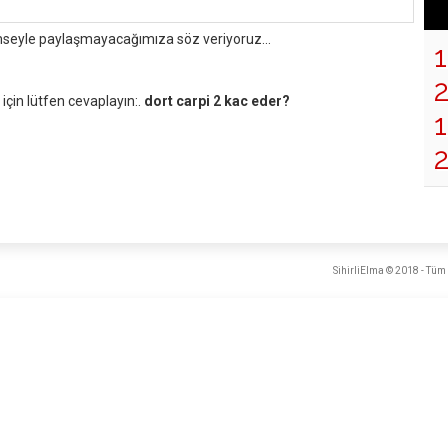
mseyle paylaşmayacağımıza söz veriyoruz...
çin lütfen cevaplayın:.
dort carpi 2 kac eder?
1
SihirliElma © 2018 - Tüm 