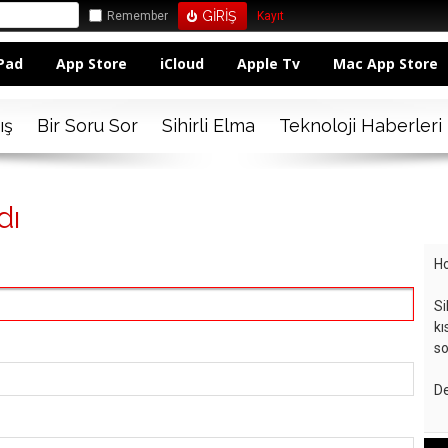
Remember
Kayıt
Pad
App Store
iCloud
Apple Tv
Mac App Store
ış
Bir Soru Sor
Sihirli Elma
Teknoloji Haberleri
dı
Ho
Si
kı
so
De