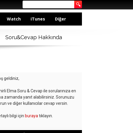
Watch
iTunes
Diğer
Soru&Cevap Hakkında
ş geldiniz,
hirli Elma Soru & Cevap ile sorularınıza en
sa zamanda yanıt alabilirsiniz. Sorunuzu
run ve diğer kullanıcılar cevap versin.
taylı bilgi için
buraya
tıklayın.