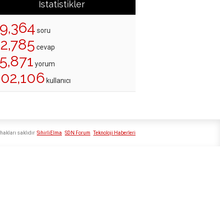
İstatistikler
19,364
soru
22,785
cevap
5,871
yorum
202,106
kullanıcı
hakları saklıdır
SihirliElma
SDN Forum
Teknoloji Haberleri