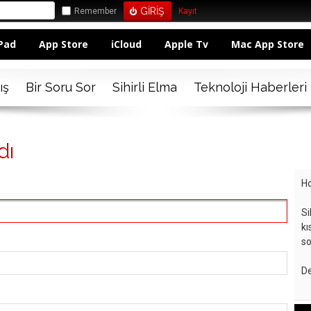
Remember
Kayıt
Pad
App Store
iCloud
Apple Tv
Mac App Store
ış
Bir Soru Sor
Sihirli Elma
Teknoloji Haberleri
dı
Ho
Si
kı
so
De