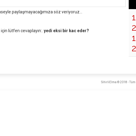
mseyle paylaşmayacağımıza söz veriyoruz...
çin lütfen cevaplayın:.
yedi eksi bir kac eder?
1
SihirliElma © 2018 - Tüm 