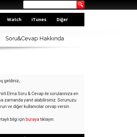
Watch
iTunes
Diğer
Soru&Cevap Hakkında
ş geldiniz,
hirli Elma Soru & Cevap ile sorularınıza en
sa zamanda yanıt alabilirsiniz. Sorunuzu
run ve diğer kullanıcılar cevap versin.
taylı bilgi için
buraya
tıklayın.