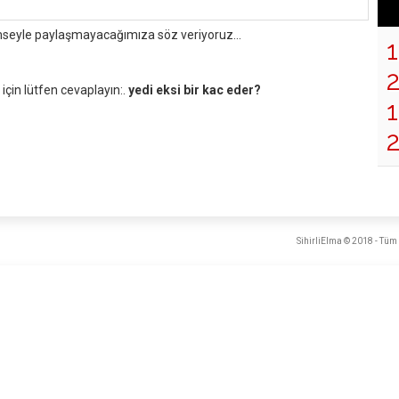
mseyle paylaşmayacağımıza söz veriyoruz...
çin lütfen cevaplayın:.
yedi eksi bir kac eder?
1
SihirliElma © 2018 - Tüm 