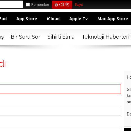
Remember
Kayıt
Pad
App Store
iCloud
Apple Tv
Mac App Store
ış
Bir Soru Sor
Sihirli Elma
Teknoloji Haberleri
dı
Ho
Si
kı
so
De