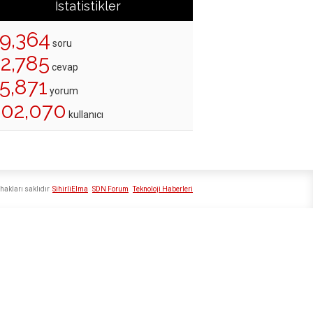
İstatistikler
19,364
soru
22,785
cevap
5,871
yorum
202,070
kullanıcı
hakları saklıdır
SihirliElma
SDN Forum
Teknoloji Haberleri