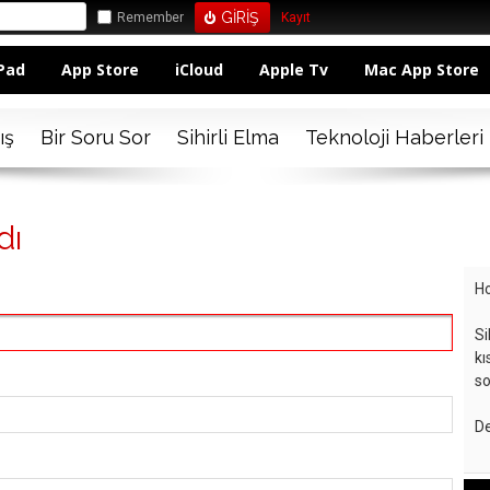
Remember
Kayıt
Pad
App Store
iCloud
Apple Tv
Mac App Store
ış
Bir Soru Sor
Sihirli Elma
Teknoloji Haberleri
dı
Ho
Si
kı
so
De