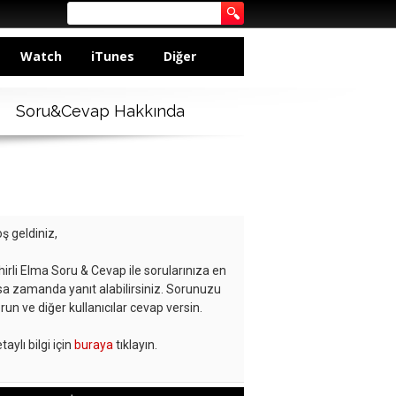
Watch
iTunes
Diğer
Soru&Cevap Hakkında
ş geldiniz,
hirli Elma Soru & Cevap ile sorularınıza en
sa zamanda yanıt alabilirsiniz. Sorunuzu
run ve diğer kullanıcılar cevap versin.
taylı bilgi için
buraya
tıklayın.