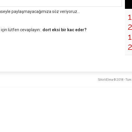
mseyle paylaşmayacağımıza söz veriyoruz...
çin lütfen cevaplayın:.
dort eksi bir kac eder?
1
SihirliElma © 2018 - Tüm 