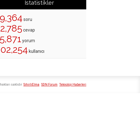
İstatistikler
19,364
soru
22,785
cevap
5,871
yorum
202,254
kullanıcı
hakları saklıdır
SihirliElma
SDN Forum
Teknoloji Haberleri