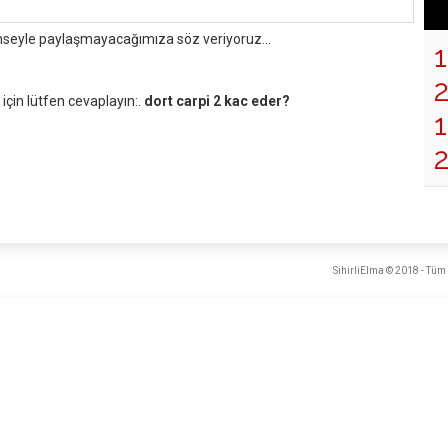
mseyle paylaşmayacağımıza söz veriyoruz...
çin lütfen cevaplayın:.
dort carpi 2 kac eder?
1
SihirliElma © 2018 - Tüm 