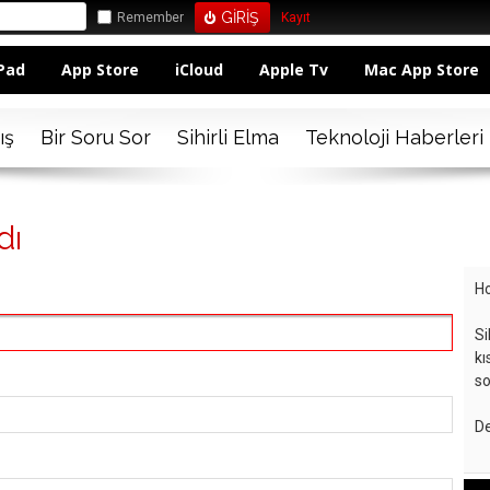
Remember
Kayıt
Pad
App Store
iCloud
Apple Tv
Mac App Store
ış
Bir Soru Sor
Sihirli Elma
Teknoloji Haberleri
dı
Ho
Si
kı
so
De