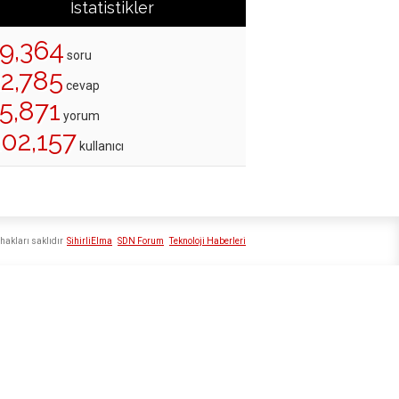
İstatistikler
19,364
soru
22,785
cevap
5,871
yorum
202,157
kullanıcı
hakları saklıdır
SihirliElma
SDN Forum
Teknoloji Haberleri