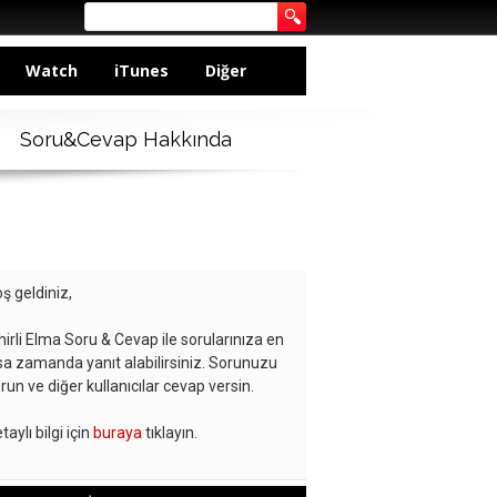
Watch
iTunes
Diğer
Soru&Cevap Hakkında
ş geldiniz,
hirli Elma Soru & Cevap ile sorularınıza en
sa zamanda yanıt alabilirsiniz. Sorunuzu
run ve diğer kullanıcılar cevap versin.
taylı bilgi için
buraya
tıklayın.