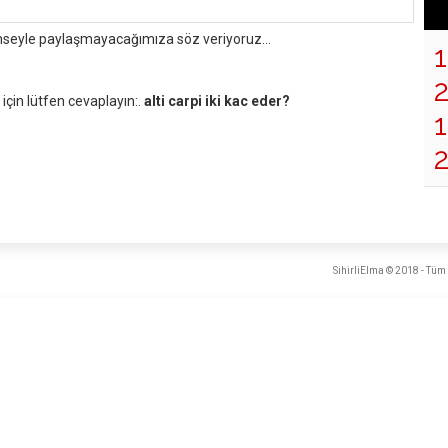
mseyle paylaşmayacağımıza söz veriyoruz...
çin lütfen cevaplayın:.
alti carpi iki kac eder?
1
SihirliElma © 2018 - Tüm 