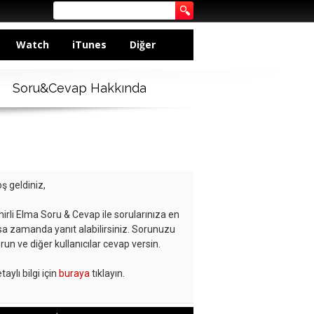
Watch
iTunes
Diğer
Soru&Cevap Hakkında
ş geldiniz,
hirli Elma Soru & Cevap ile sorularınıza en
sa zamanda yanıt alabilirsiniz. Sorunuzu
run ve diğer kullanıcılar cevap versin.
taylı bilgi için
buraya
tıklayın.