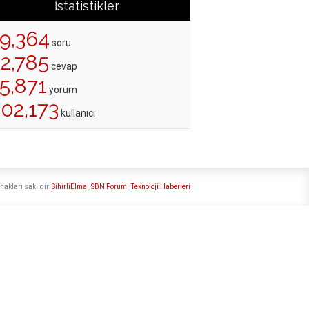
İstatistikler
19,364
soru
22,785
cevap
5,871
yorum
202,173
kullanıcı
hakları saklıdır
SihirliElma
SDN Forum
Teknoloji Haberleri