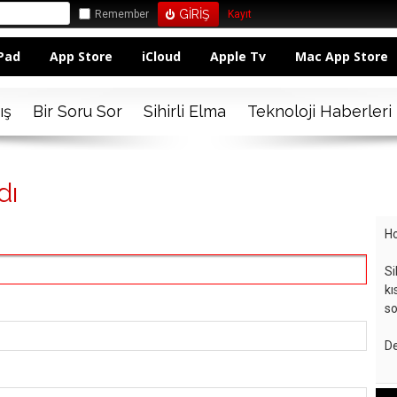
Remember
Kayıt
Pad
App Store
iCloud
Apple Tv
Mac App Store
ış
Bir Soru Sor
Sihirli Elma
Teknoloji Haberleri
dı
Ho
Si
kı
so
De