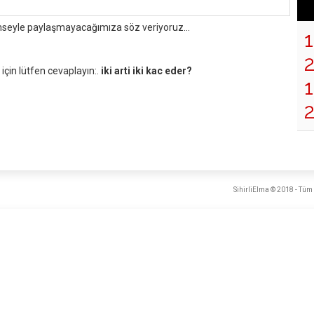
mseyle paylaşmayacağımıza söz veriyoruz...
çin lütfen cevaplayın:.
iki arti iki kac eder?
1
SihirliElma © 2018 - Tüm 