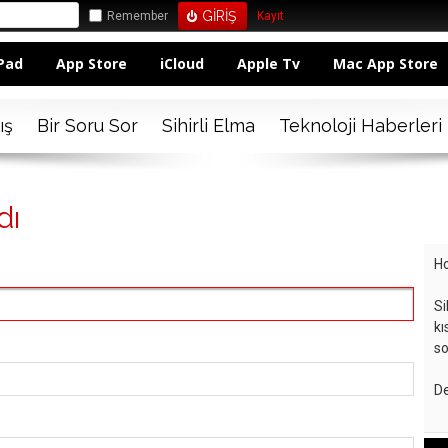
Remember
Kayıt
Pad
App Store
iCloud
Apple Tv
Mac App Store
ış
Bir Soru Sor
Sihirli Elma
Teknoloji Haberleri
dı
Ho
Si
kı
so
De