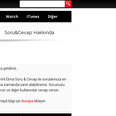
Watch
iTunes
Diğer
Soru&Cevap Hakkında
ş geldiniz,
hirli Elma Soru & Cevap ile sorularınıza en
sa zamanda yanıt alabilirsiniz. Sorunuzu
run ve diğer kullanıcılar cevap versin.
taylı bilgi için
buraya
tıklayın.