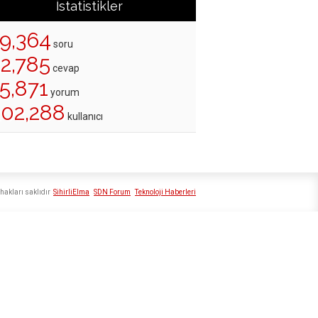
İstatistikler
19,364
soru
22,785
cevap
5,871
yorum
202,288
kullanıcı
hakları saklıdır
SihirliElma
SDN Forum
Teknoloji Haberleri