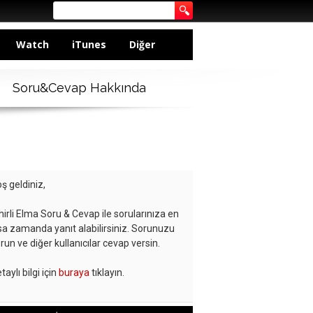
Watch
iTunes
Diğer
Soru&Cevap Hakkında
ş geldiniz,
hirli Elma Soru & Cevap ile sorularınıza en
sa zamanda yanıt alabilirsiniz. Sorunuzu
run ve diğer kullanıcılar cevap versin.
taylı bilgi için
buraya
tıklayın.