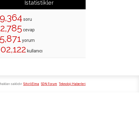
İstatistikler
19,364
soru
22,785
cevap
5,871
yorum
02,122
kullanıcı
hakları saklıdır
SihirliElma
SDN Forum
Teknoloji Haberleri