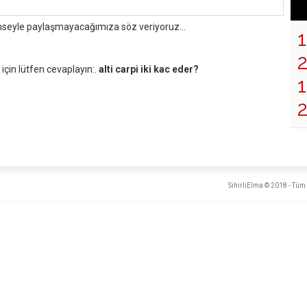
mseyle paylaşmayacağımıza söz veriyoruz...
çin lütfen cevaplayın:.
alti carpi iki kac eder?
1
2
SihirliElma © 2018 - Tüm 