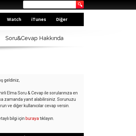
Watch
iTunes
Diğer
Soru&Cevap Hakkında
ş geldiniz,
hirli Elma Soru & Cevap ile sorularınıza en
sa zamanda yanıt alabilirsiniz. Sorunuzu
run ve diğer kullanıcılar cevap versin.
taylı bilgi için
buraya
tıklayın.