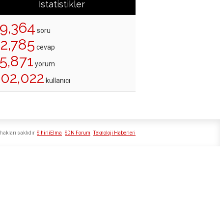
İstatistikler
19,364
soru
22,785
cevap
5,871
yorum
202,022
kullanıcı
hakları saklıdır
SihirliElma
SDN Forum
Teknoloji Haberleri