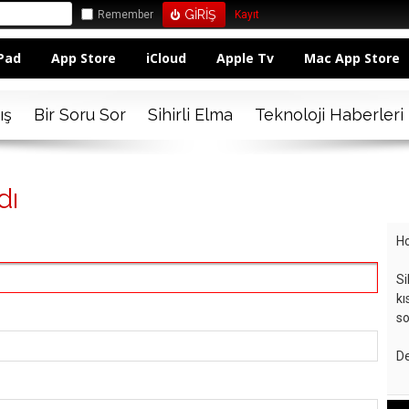
Remember
Kayıt
Pad
App Store
iCloud
Apple Tv
Mac App Store
ış
Bir Soru Sor
Sihirli Elma
Teknoloji Haberleri
dı
Ho
Si
kı
so
De