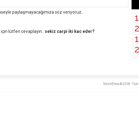
mseyle paylaşmayacağımıza söz veriyoruz...
çin lütfen cevaplayın:.
sekiz carpi iki kac eder?
1
SihirliElma © 2018 - Tüm 