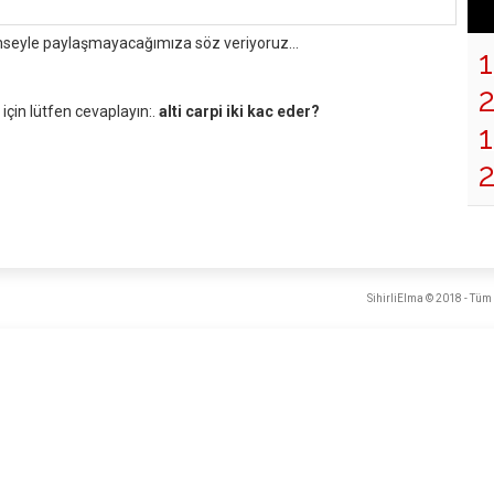
mseyle paylaşmayacağımıza söz veriyoruz...
çin lütfen cevaplayın:.
alti carpi iki kac eder?
1
SihirliElma © 2018 - Tüm 