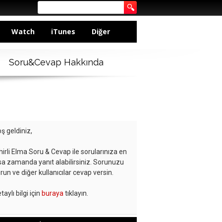
Watch
iTunes
Diğer
Soru&Cevap Hakkında
ş geldiniz,
hirli Elma Soru & Cevap ile sorularınıza en
sa zamanda yanıt alabilirsiniz. Sorunuzu
run ve diğer kullanıcılar cevap versin.
taylı bilgi için
buraya
tıklayın.