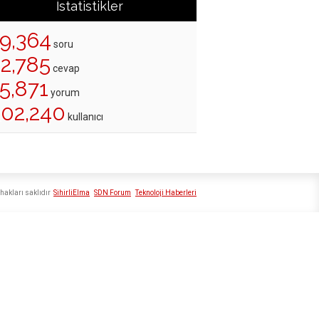
İstatistikler
19,364
soru
22,785
cevap
5,871
yorum
202,240
kullanıcı
hakları saklıdır
SihirliElma
SDN Forum
Teknoloji Haberleri