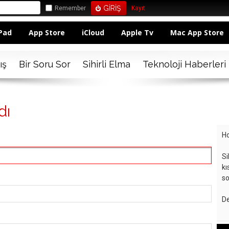
Remember
Kayıt
Pad
App Store
iCloud
Apple Tv
Mac App Store
ış
Bir Soru Sor
Sihirli Elma
Teknoloji Haberleri
dı
Ho
Si
kı
so
De